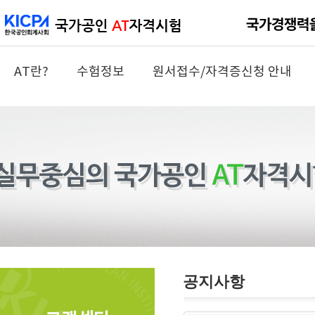
AT란?
수험정보
원서접수/자격증신청 안내
공지사항