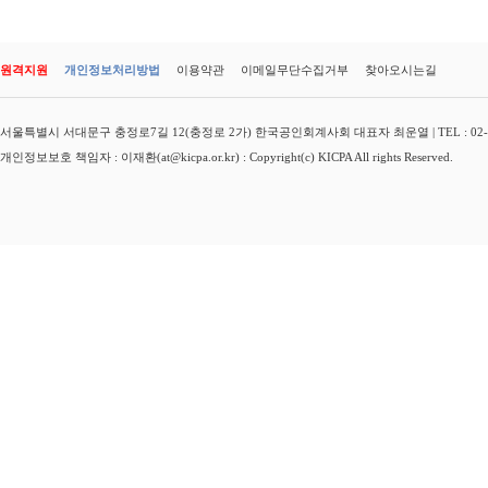
원격지원
개인정보처리방법
이용약관
이메일무단수집거부
찾아오시는길
서울특별시 서대문구 충정로7길 12(충정로 2가) 한국공인회계사회 대표자 최운열 | TEL : 02-3149-
개인정보보호 책임자 : 이재환(at@kicpa.or.kr) : Copyright(c) KICPA All rights Reserved.