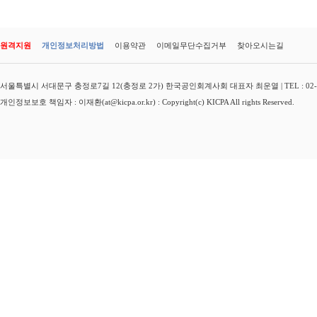
원격지원
개인정보처리방법
이용약관
이메일무단수집거부
찾아오시는길
서울특별시 서대문구 충정로7길 12(충정로 2가) 한국공인회계사회 대표자 최운열 | TEL : 02-3149-
개인정보보호 책임자 : 이재환(at@kicpa.or.kr) : Copyright(c) KICPA All rights Reserved.