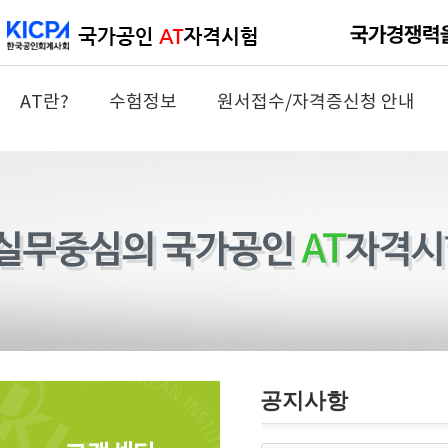
AT란?
수험정보
원서접수/자격증신청 안내
공지사항