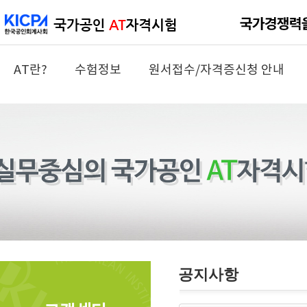
AT란?
수험정보
원서접수/자격증신청 안내
공지사항