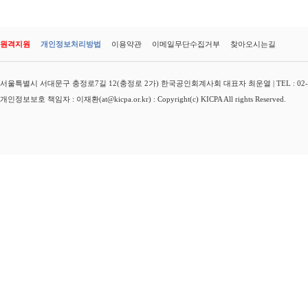
원격지원
개인정보처리방법
이용약관
이메일무단수집거부
찾아오시는길
서울특별시 서대문구 충정로7길 12(충정로 2가) 한국공인회계사회 대표자 최운열 | TEL : 02-3149-
개인정보보호 책임자 : 이재환(at@kicpa.or.kr) : Copyright(c) KICPA All rights Reserved.