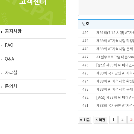
고객센터
번호
공지사항
480
제91회(7.18 시행) A
479
제89회 AT자격시험 확정
FAQ
478
제89회 AT자격시험 문제
477
AT실무프로그램 더존Smart
Q&A
476
[중요] 제89회 AT비대
자료실
475
제89회 국가공인 AT자격
474
제88회 AT자격시험 확정
문의처
473
제88회 AT자격시험 문제
472
[중요] 제88회 AT비대
471
제88회 국가공인 AT자격
1
2
3