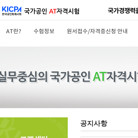
AT란?
수험정보
원서접수/자격증신청 안내
공지사항