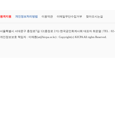
원격지원
개인정보처리방법
이용약관
이메일무단수집거부
찾아오시는길
서울특별시 서대문구 충정로7길 12(충정로 2가) 한국공인회계사회 대표자 최운열 | TEL : 02-3149-
개인정보보호 책임자 : 이재환(at@kicpa.or.kr) : Copyright(c) KICPA All rights Reserved.