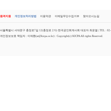
원격지원
개인정보처리방법
이용약관
이메일무단수집거부
찾아오시는길
서울특별시 서대문구 충정로7길 12(충정로 2가) 한국공인회계사회 대표자 최운열 | TEL : 02-3149-
개인정보보호 책임자 : 이재환(at@kicpa.or.kr) : Copyright(c) KICPA All rights Reserved.