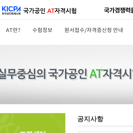
AT란?
수험정보
원서접수/자격증신청 안내
공지사항