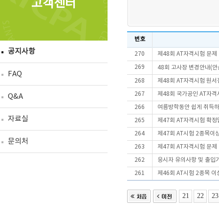
고객센터
번호
공지사항
270
제48회 AT자격시험 문제
269
48회 고사장 변경안내(안
FAQ
268
제48회 AT자격시험 원서
267
제48회 국가공인 AT자격
Q&A
266
여름방학동안 쉽게 취득하
자료실
265
제47회 AT자격시험 확정
264
제47회 AT시험 2종목
문의처
263
제47회 AT자격시험 문제
262
응시자 유의사항 및 출입
261
제46회 AT시험 2종목 
21
22
23