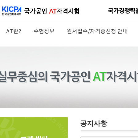
AT란?
수험정보
원서접수/자격증신청 안내
공지사항