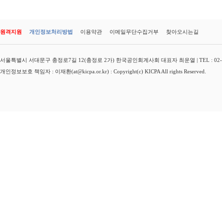
원격지원
개인정보처리방법
이용약관
이메일무단수집거부
찾아오시는길
서울특별시 서대문구 충정로7길 12(충정로 2가) 한국공인회계사회 대표자 최운열 | TEL : 02-3149-
개인정보보호 책임자 : 이재환(at@kicpa.or.kr) : Copyright(c) KICPA All rights Reserved.