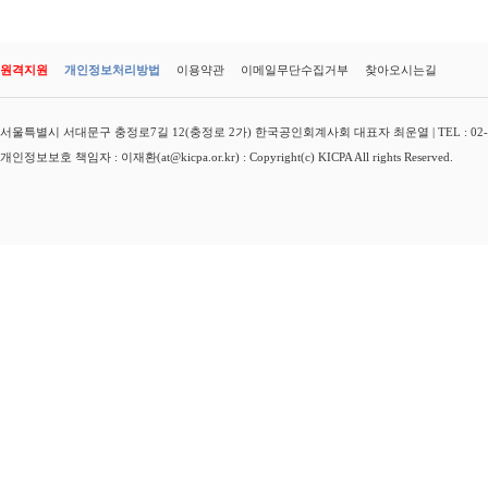
원격지원
개인정보처리방법
이용약관
이메일무단수집거부
찾아오시는길
서울특별시 서대문구 충정로7길 12(충정로 2가) 한국공인회계사회 대표자 최운열 | TEL : 02-3149-
개인정보보호 책임자 : 이재환(at@kicpa.or.kr) : Copyright(c) KICPA All rights Reserved.