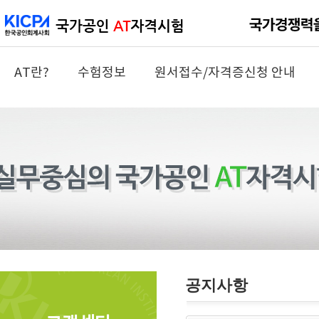
AT란?
수험정보
원서접수/자격증신청 안내
공지사항