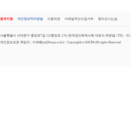
원격지원
개인정보처리방법
이용약관
이메일무단수집거부
찾아오시는길
서울특별시 서대문구 충정로7길 12(충정로 2가) 한국공인회계사회 대표자 최운열 | TEL : 02-3149-
개인정보보호 책임자 : 이재환(at@kicpa.or.kr) : Copyright(c) KICPA All rights Reserved.