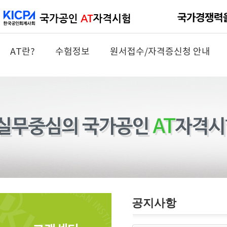
AT란?
수험정보
원서접수/자격증신청 안내
공지사항