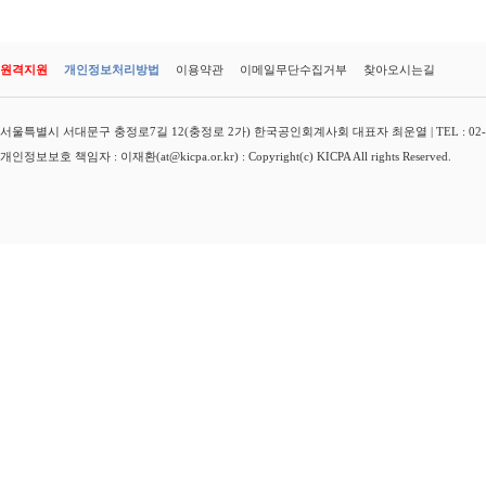
원격지원
개인정보처리방법
이용약관
이메일무단수집거부
찾아오시는길
서울특별시 서대문구 충정로7길 12(충정로 2가) 한국공인회계사회 대표자 최운열 | TEL : 02-3149-
개인정보보호 책임자 : 이재환(at@kicpa.or.kr) : Copyright(c) KICPA All rights Reserved.