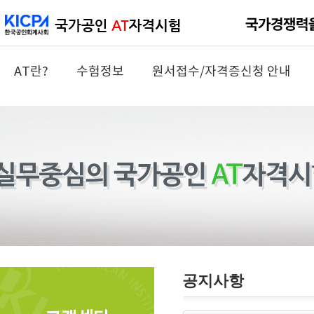
AT란?
수험정보
원서접수/자격증신청 안내
공지사항