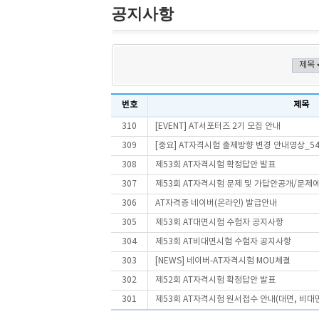
공지사항
번호
제목
310
[EVENT] AT서포터즈 2기 모집 안내
309
[중요] AT자격시험 출제방향 변경 안내영상_5
308
제53회 AT자격시험 확정답안 발표
307
제53회 AT자격시험 문제 및 가답안공개/문제
306
AT자격증 네이버(온라인) 발급안내
305
제53회 AT대면시험 수험자 공지사항
304
제53회 AT비대면시험 수험자 공지사항
303
[NEWS] 네이버-AT자격시험 MOU체결
302
제52회 AT자격시험 확정답안 발표
301
제53회 AT자격시험 원서접수 안내(대면, 비대면