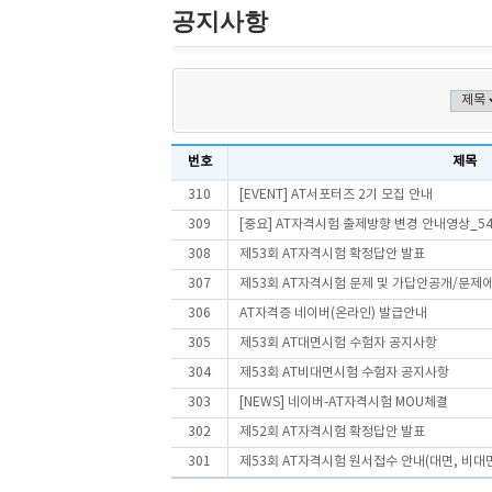
공지사항
번호
제목
310
[EVENT] AT서포터즈 2기 모집 안내
309
[중요] AT자격시험 출제방향 변경 안내영상_5
308
제53회 AT자격시험 확정답안 발표
307
제53회 AT자격시험 문제 및 가답안공개/문제
306
AT자격증 네이버(온라인) 발급안내
305
제53회 AT대면시험 수험자 공지사항
304
제53회 AT비대면시험 수험자 공지사항
303
[NEWS] 네이버-AT자격시험 MOU체결
302
제52회 AT자격시험 확정답안 발표
301
제53회 AT자격시험 원서접수 안내(대면, 비대면