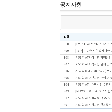
공지사항
번호
310
[EVENT] AT서포터즈 2기 모
309
[중요] AT자격시험 출제방향
308
제53회 AT자격시험 확정답안
307
제53회 AT자격시험 문제 및
306
AT자격증 네이버(온라인) 발
305
제53회 AT대면시험 수험자 
304
제53회 AT비대면시험 수험자
303
[NEWS] 네이버-AT자격시험
302
제52회 AT자격시험 확정답안
301
제53회 AT자격시험 원서접수 