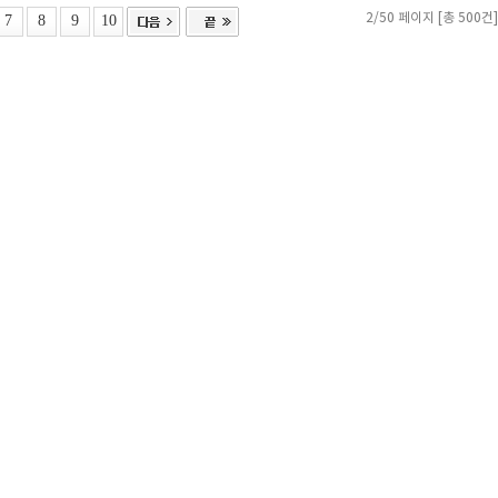
7
8
9
10
2/50 페이지 [총 500건]