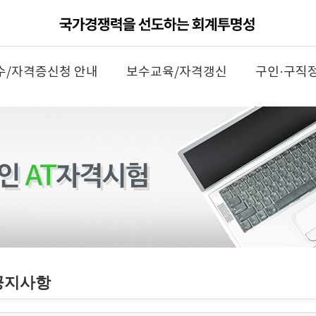
수/자격증신청 안내
보수교육/자격갱신
구인·구직
공지사항