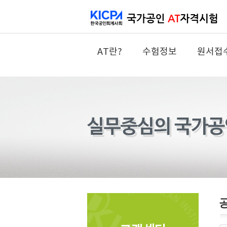
AT란?
수험정보
원서접