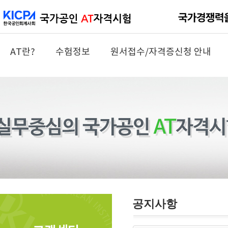
AT란?
수험정보
원서접수/자격증신청 안내
공지사항