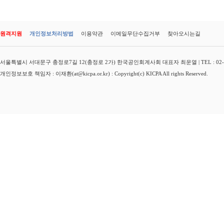
원격지원
개인정보처리방법
이용약관
이메일무단수집거부
찾아오시는길
서울특별시 서대문구 충정로7길 12(충정로 2가) 한국공인회계사회 대표자 최운열 | TEL : 02-3149-
개인정보보호 책임자 : 이재환(at@kicpa.or.kr) : Copyright(c) KICPA All rights Reserved.