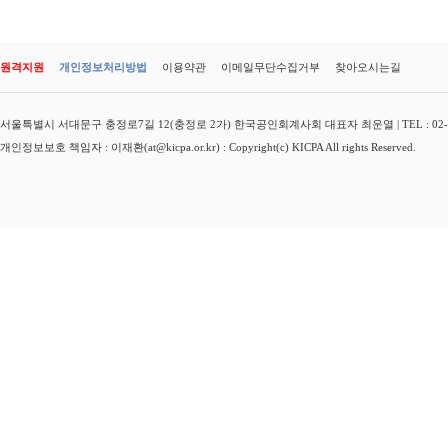
원격지원
개인정보처리방법
이용약관
이메일무단수집거부
찾아오시는길
서울특별시 서대문구 충정로7길 12(충정로 2가) 한국공인회계사회 대표자 최운열 | TEL : 02-3149-
개인정보보호 책임자 : 이재환(at@kicpa.or.kr) : Copyright(c) KICPA All rights Reserved.