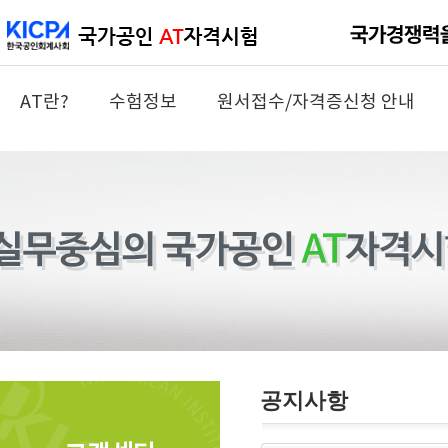
AT란?
수험정보
원서접수/자격증신청 안내
공지사항