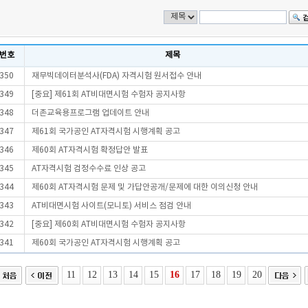
번호
제목
350
재무빅데이터분석사(FDA) 자격시험 원서접수 안내
349
[중요] 제61회 AT비대면시험 수험자 공지사항
348
더존교육용프로그램 업데이트 안내
347
제61회 국가공인 AT자격시험 시행계획 공고
346
제60회 AT자격시험 확정답안 발표
345
AT자격시험 검정수수료 인상 공고
344
제60회 AT자격시험 문제 및 가답안공개/문제에 대한 이의신청 안내
343
AT비대면시험 사이트(모니토) 서비스 점검 안내
342
[중요] 제60회 AT비대면시험 수험자 공지사항
341
제60회 국가공인 AT자격시험 시행계획 공고
11
12
13
14
15
16
17
18
19
20