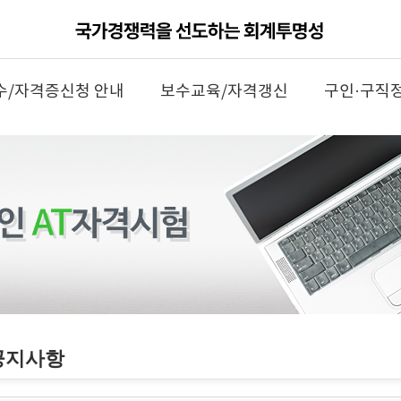
수/자격증신청 안내
보수교육/자격갱신
구인·구직
공지사항