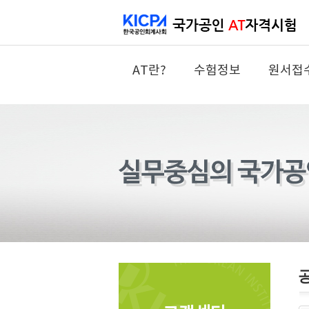
AT란?
수험정보
원서접