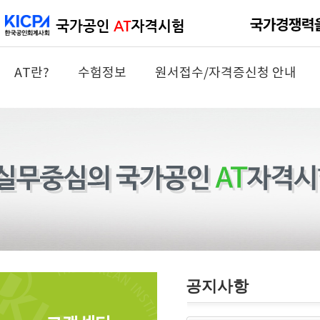
AT란?
수험정보
원서접수/자격증신청 안내
공지사항