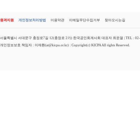
원격지원
개인정보처리방법
이용약관
이메일무단수집거부
찾아오시는길
서울특별시 서대문구 충정로7길 12(충정로 2가) 한국공인회계사회 대표자 최운열 | TEL : 02-3149-
개인정보보호 책임자 : 이재환(at@kicpa.or.kr) : Copyright(c) KICPA All rights Reserved.