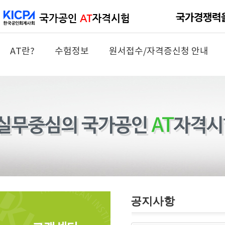
AT란?
수험정보
원서접수/자격증신청 안내
공지사항