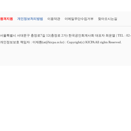
원격지원
개인정보처리방법
이용약관
이메일무단수집거부
찾아오시는길
서울특별시 서대문구 충정로7길 12(충정로 2가) 한국공인회계사회 대표자 최운열 | TEL : 02-3149-
개인정보보호 책임자 : 이재환(at@kicpa.or.kr) : Copyright(c) KICPA All rights Reserved.