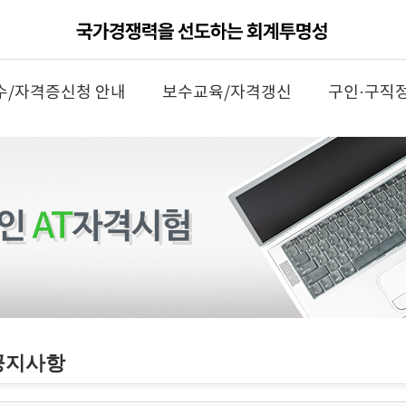
수/자격증신청 안내
보수교육/자격갱신
구인·구직
공지사항