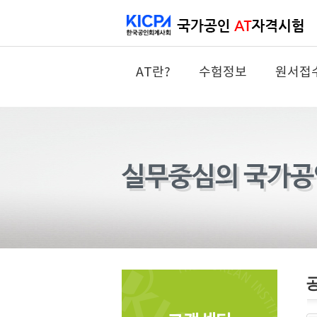
AT란?
수험정보
원서접