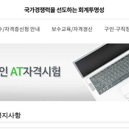
수/자격증신청 안내
보수교육/자격갱신
구인·구직
공지사항