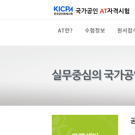
AT란?
수험정보
원서접