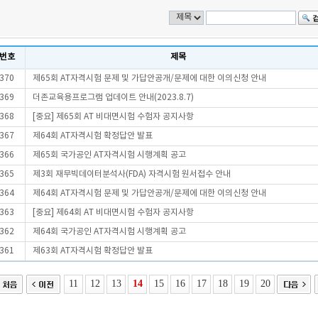
번호
제목
370
제65회 AT자격시험 문제 및 가답안공개/문제에 대한 이의신청 안내
369
더존교육용프로그램 업데이트 안내(2023.8.7)
368
[중요] 제65회 AT 비대면시험 수험자 공지사항
367
제64회 AT자격시험 확정답안 발표
366
제65회 국가공인 AT자격시험 시행계획 공고
365
제3회 재무빅데이터분석사(FDA) 자격시험 원서접수 안내
364
제64회 AT자격시험 문제 및 가답안공개/문제에 대한 이의신청 안내
363
[중요] 제64회 AT 비대면시험 수험자 공지사항
362
제64회 국가공인 AT자격시험 시행계획 공고
361
제63회 AT자격시험 확정답안 발표
11
12
13
14
15
16
17
18
19
20