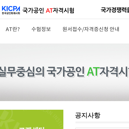
AT란?
수험정보
원서접수/자격증신청 안내
공지사항