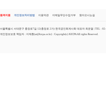
원격지원
개인정보처리방법
이용약관
이메일무단수집거부
찾아오시는길
서울특별시 서대문구 충정로7길 12(충정로 2가) 한국공인회계사회 대표자 최운열 | TEL : 02-3149-
개인정보보호 책임자 : 이재환(at@kicpa.or.kr) : Copyright(c) KICPA All rights Reserved.