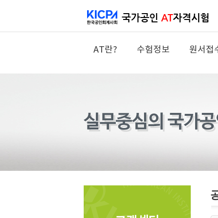
AT란?
수험정보
원서접