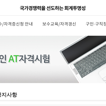
수/자격증신청 안내
보수교육/자격갱신
구인·구직
공지사항