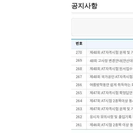
공지사항
번호
270
제48회 AT자격시험 문제 및
269
48회 고사장 변경안내(안산대
268
제48회 AT자격시험 원서접수
267
제48회 국가공인 AT자격시험
266
여름방학동안 쉽게 취득하는 
265
제47회 AT자격시험 확정답안
264
제47회 AT시험 2종목이상
263
제47회 AT자격시험 문제 및
262
응시자 유의사항 및 출입기록 
261
제46회 AT시험 2종목 이상