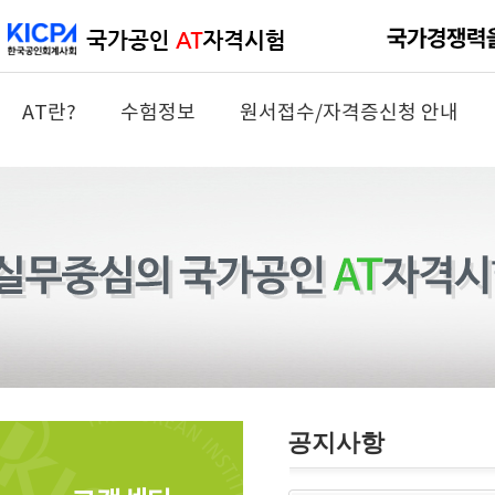
AT란?
수험정보
원서접수/자격증신청 안내
공지사항