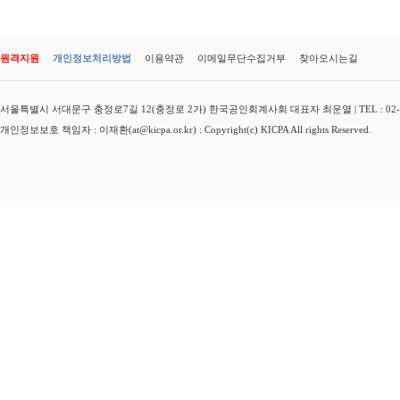
원격지원
개인정보처리방법
이용약관
이메일무단수집거부
찾아오시는길
서울특별시 서대문구 충정로7길 12(충정로 2가) 한국공인회계사회 대표자 최운열 | TEL : 02-3149-
개인정보보호 책임자 : 이재환(at@kicpa.or.kr) : Copyright(c) KICPA All rights Reserved.