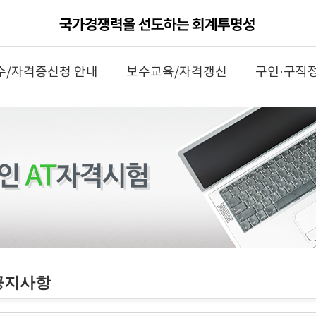
수/자격증신청 안내
보수교육/자격갱신
구인·구직
공지사항