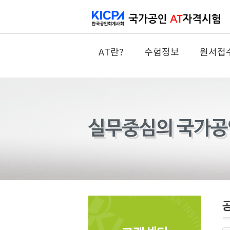
AT란?
수험정보
원서접