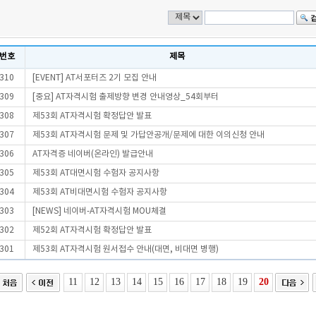
번호
제목
310
[EVENT] AT서포터즈 2기 모집 안내
309
[중요] AT자격시험 출제방향 변경 안내영상_54회부터
308
제53회 AT자격시험 확정답안 발표
307
제53회 AT자격시험 문제 및 가답안공개/문제에 대한 이의신청 안내
306
AT자격증 네이버(온라인) 발급안내
305
제53회 AT대면시험 수험자 공지사항
304
제53회 AT비대면시험 수험자 공지사항
303
[NEWS] 네이버-AT자격시험 MOU체결
302
제52회 AT자격시험 확정답안 발표
301
제53회 AT자격시험 원서접수 안내(대면, 비대면 병행)
11
12
13
14
15
16
17
18
19
20