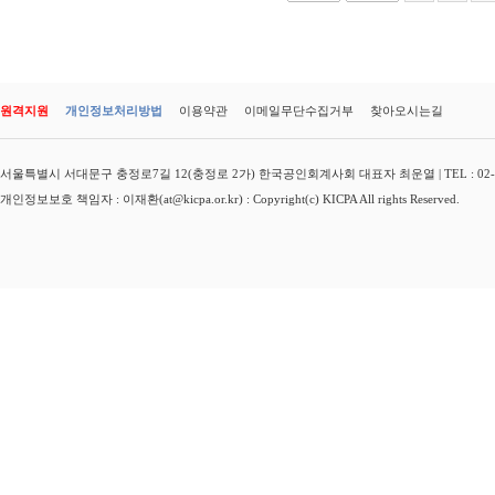
원격지원
개인정보처리방법
이용약관
이메일무단수집거부
찾아오시는길
서울특별시 서대문구 충정로7길 12(충정로 2가) 한국공인회계사회 대표자 최운열 | TEL : 02-3149-
개인정보보호 책임자 : 이재환(at@kicpa.or.kr) : Copyright(c) KICPA All rights Reserved.