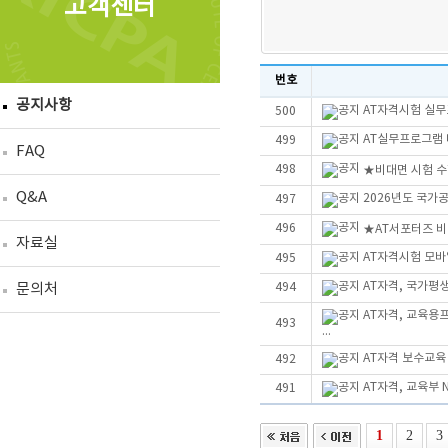
고객센터
번호
공지사항
AT자격시험 실무
500
AT실무프로그램 더
499
FAQ
498
★비대면 시험 수
Q&A
2026년도 국가
497
496
★AT서포터즈 
자료실
AT자격시험 모바
495
AT자격, 국가평
문의처
494
AT자격, 교육용
493
...
AT자격 보수교육
492
AT자격, 교육부 
491
1
2
3