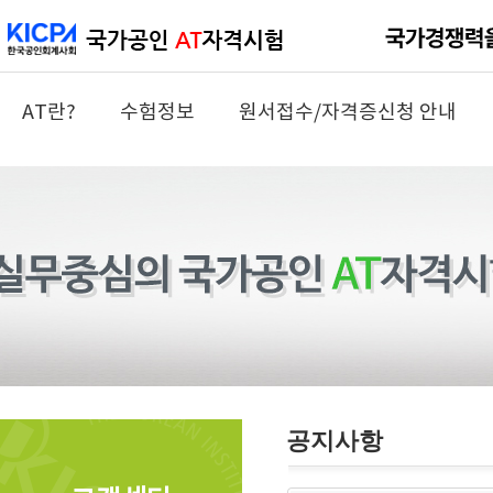
AT란?
수험정보
원서접수/자격증신청 안내
공지사항