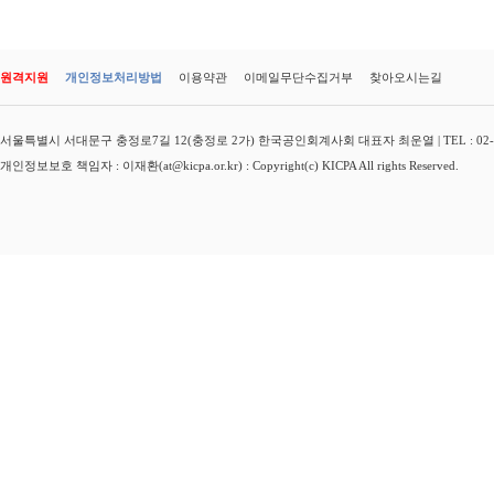
원격지원
개인정보처리방법
이용약관
이메일무단수집거부
찾아오시는길
서울특별시 서대문구 충정로7길 12(충정로 2가) 한국공인회계사회 대표자 최운열 | TEL : 02-3149-
개인정보보호 책임자 : 이재환(at@kicpa.or.kr) : Copyright(c) KICPA All rights Reserved.