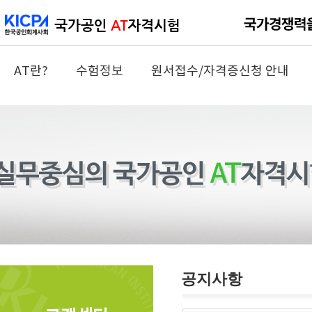
AT란?
수험정보
원서접수/자격증신청 안내
공지사항