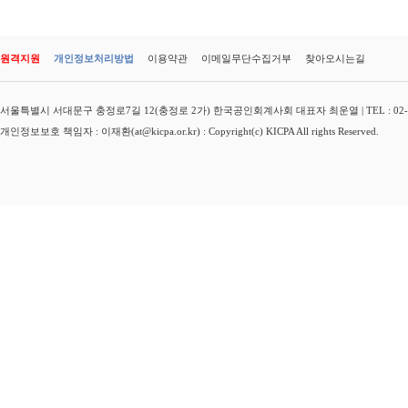
원격지원
개인정보처리방법
이용약관
이메일무단수집거부
찾아오시는길
서울특별시 서대문구 충정로7길 12(충정로 2가) 한국공인회계사회 대표자 최운열 | TEL : 02-3149-
개인정보보호 책임자 : 이재환(at@kicpa.or.kr) : Copyright(c) KICPA All rights Reserved.