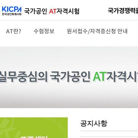
AT란?
수험정보
원서접수/자격증신청 안내
공지사항