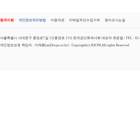
원격지원
개인정보처리방법
이용약관
이메일무단수집거부
찾아오시는길
서울특별시 서대문구 충정로7길 12(충정로 2가) 한국공인회계사회 대표자 최운열 | TEL : 02-3149-
개인정보보호 책임자 : 이재환(at@kicpa.or.kr) : Copyright(c) KICPA All rights Reserved.