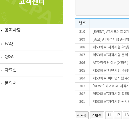
고객센터
번호
공지사항
310
[EVENT] AT서포터즈 2
309
[중요] AT자격시험 출제
FAQ
308
제53회 AT자격시험 확정
307
제53회 AT자격시험 문제
Q&A
306
AT자격증 네이버(온라인)
자료실
305
제53회 AT대면시험 수험
304
제53회 AT비대면시험 
문의처
303
[NEWS] 네이버-AT자격
302
제52회 AT자격시험 확정
301
제53회 AT자격시험 원서
11
12
13