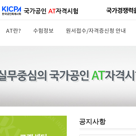
AT란?
수험정보
원서접수/자격증신청 안내
공지사항