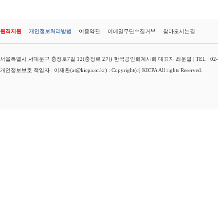
원격지원
개인정보처리방법
이용약관
이메일무단수집거부
찾아오시는길
서울특별시 서대문구 충정로7길 12(충정로 2가) 한국공인회계사회 대표자 최운열 | TEL : 02-3149-
개인정보보호 책임자 : 이재환(at@kicpa.or.kr) : Copyright(c) KICPA All rights Reserved.