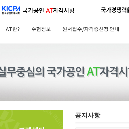
AT란?
수험정보
원서접수/자격증신청 안내
공지사항