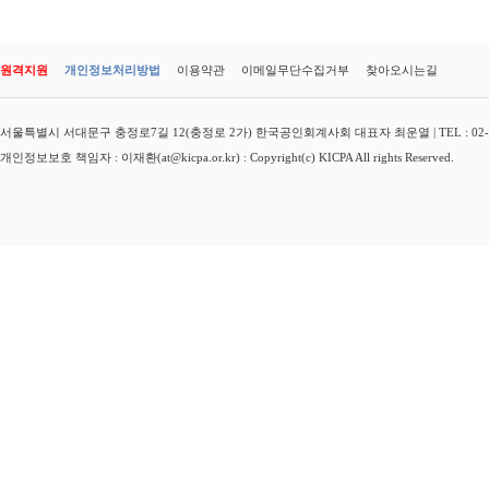
원격지원
개인정보처리방법
이용약관
이메일무단수집거부
찾아오시는길
서울특별시 서대문구 충정로7길 12(충정로 2가) 한국공인회계사회 대표자 최운열 | TEL : 02-3149-
개인정보보호 책임자 : 이재환(at@kicpa.or.kr) : Copyright(c) KICPA All rights Reserved.