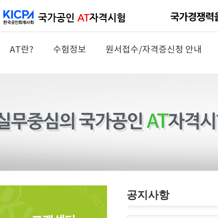
AT란?
수험정보
원서접수/자격증신청 안내
공지사항