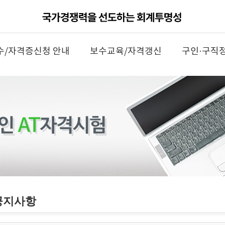
수/자격증신청 안내
보수교육/자격갱신
구인·구직
공지사항