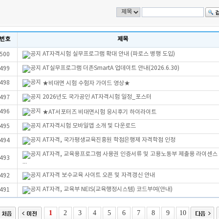
번호
제목
AT자격시험 실무프로그램 확대 안내 (파로스 병행 도입)
500
AT실무프로그램 더존SmartA 업데이트 안내(2026.6.30)
499
498
★비대면 시험 수험자 가이드 영상★
2026년도 국가공인 AT자격시험 일정_포스터
497
496
★AT서포터즈 비대면시험 응시후기 하이라이트
AT자격시험 모바일앱 소개 및 다운로드
495
AT자격, 국가평생교육진흥원 학점은행제 자격학점 인정
494
AT자격, 교육용프로그램 사용권 인증서류 및 고용노동부 제출용 라이센스
493
...
AT자격 보수교육 사이트 오픈 및 자격갱신 안내
492
AT자격, 교육부 NEIS(교육행정시스템) 코드부여(안내)
491
1
2
3
4
5
6
7
8
9
10