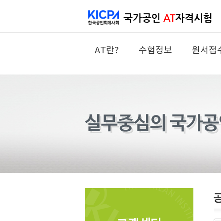
AT란?
수험정보
원서접