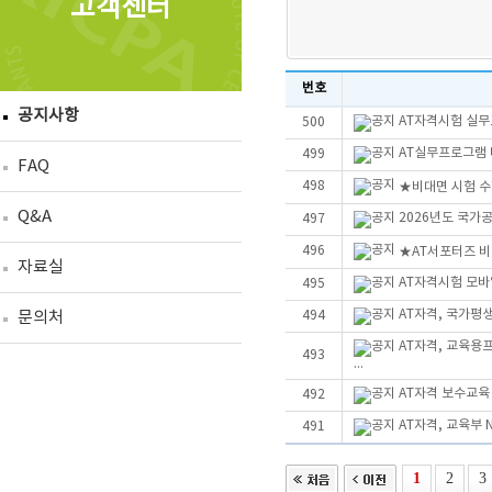
고객센터
번호
공지사항
AT자격시험 실무
500
AT실무프로그램 더
499
FAQ
498
★비대면 시험 수
Q&A
2026년도 국가
497
496
★AT서포터즈 
자료실
AT자격시험 모바
495
AT자격, 국가평
문의처
494
AT자격, 교육용
493
...
AT자격 보수교육
492
AT자격, 교육부 
491
1
2
3