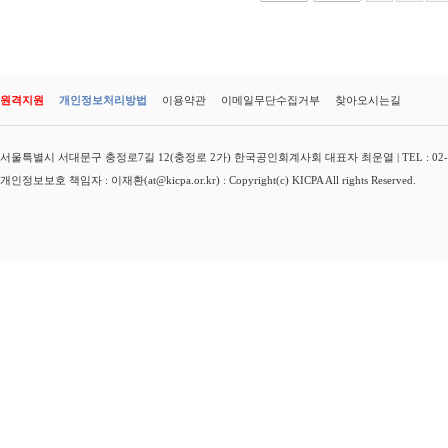
원격지원
개인정보처리방법
이용약관
이메일무단수집거부
찾아오시는길
서울특별시 서대문구 충정로7길 12(충정로 2가) 한국공인회계사회 대표자 최운열 | TEL : 02-3149-
개인정보보호 책임자 : 이재환(at@kicpa.or.kr) : Copyright(c) KICPA All rights Reserved.