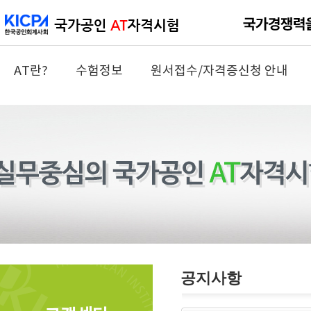
AT란?
수험정보
원서접수/자격증신청 안내
공지사항