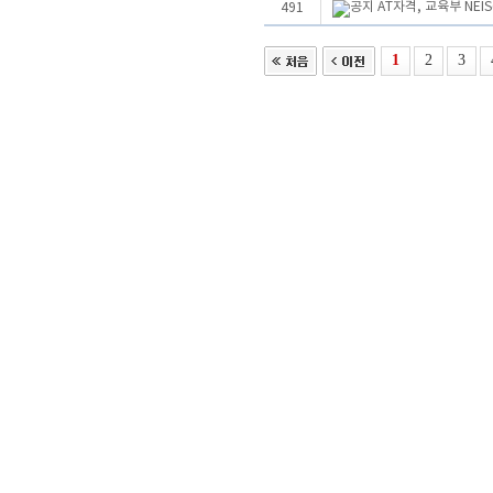
AT자격, 교육부 NE
491
1
2
3