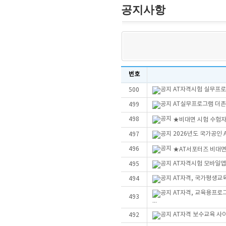
공지사항
번호
AT자격시험 실무프로그
500
AT실무프로그램 더존Sm
499
498
★비대면 시험 수험자
2026년도 국가공인
497
496
★AT서포터즈 비대
AT자격시험 모바일앱
495
AT자격, 국가평생교
494
AT자격, 교육용프로
493
...
AT자격 보수교육 사
492