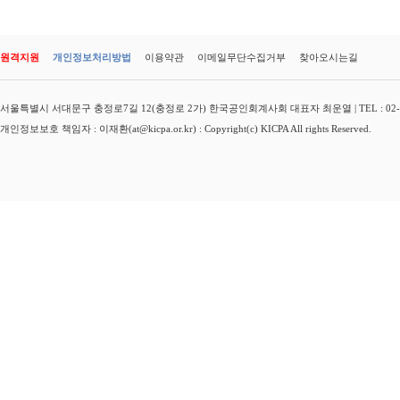
원격지원
개인정보처리방법
이용약관
이메일무단수집거부
찾아오시는길
서울특별시 서대문구 충정로7길 12(충정로 2가) 한국공인회계사회 대표자 최운열 | TEL : 02-3149-
개인정보보호 책임자 : 이재환(at@kicpa.or.kr) : Copyright(c) KICPA All rights Reserved.