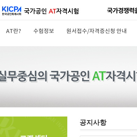
AT란?
수험정보
원서접수/자격증신청 안내
공지사항