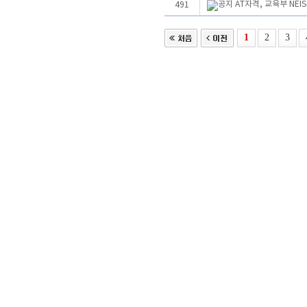
AT자격, 교육부 NE
491
1
2
3