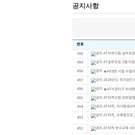
공지사항
번호
AT자격시험 실무프로그
500
AT실무프로그램 더존Sm
499
498
★비대면 시험 수험자
2026년도 국가공인
497
496
★AT서포터즈 비대
AT자격시험 모바일앱
495
AT자격, 국가평생교
494
AT자격, 교육용프로
493
...
AT자격 보수교육 사
492