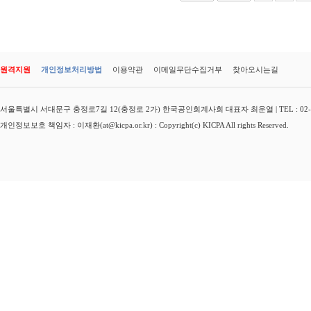
원격지원
개인정보처리방법
이용약관
이메일무단수집거부
찾아오시는길
서울특별시 서대문구 충정로7길 12(충정로 2가) 한국공인회계사회 대표자 최운열 | TEL : 02-3149-
개인정보보호 책임자 : 이재환(at@kicpa.or.kr) : Copyright(c) KICPA All rights Reserved.