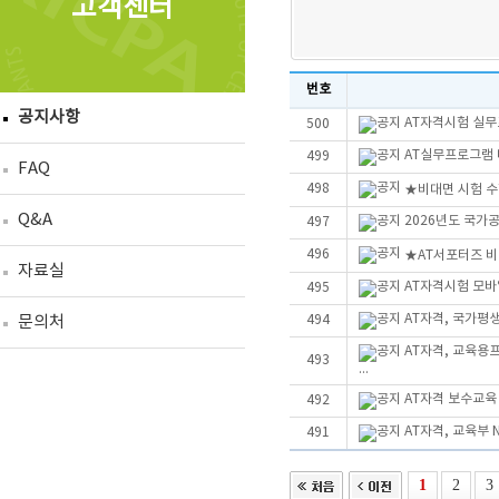
고객센터
번호
공지사항
AT자격시험 실무
500
AT실무프로그램 더
499
FAQ
498
★비대면 시험 수
Q&A
2026년도 국가
497
496
★AT서포터즈 
자료실
AT자격시험 모바
495
AT자격, 국가평
문의처
494
AT자격, 교육용
493
...
AT자격 보수교육
492
AT자격, 교육부 
491
1
2
3