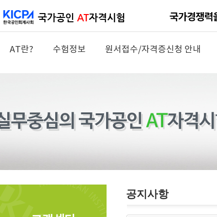
AT란?
수험정보
원서접수/자격증신청 안내
공지사항