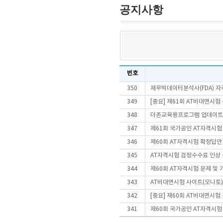
공지사항
번호
350
재무빅데이터분석사(FDA) 
349
[중요] 제61회 AT비대면시
348
더존교육용프로그램 업데이트
347
제61회 국가공인 AT자격시험
346
제60회 AT자격시험 확정답안
345
AT자격시험 검정수수료 인상
344
제60회 AT자격시험 문제 및
343
AT비대면시험 사이트(모니토)
342
[중요] 제60회 AT비대면시
341
제60회 국가공인 AT자격시험