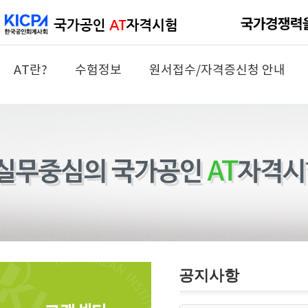
AT란?
수험정보
원서접수/자격증신청 안내
공지사항