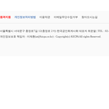
원격지원
개인정보처리방법
이용약관
이메일무단수집거부
찾아오시는길
서울특별시 서대문구 충정로7길 12(충정로 2가) 한국공인회계사회 대표자 최운열 | TEL : 02-3149-
개인정보보호 책임자 : 이재환(at@kicpa.or.kr) : Copyright(c) KICPA All rights Reserved.