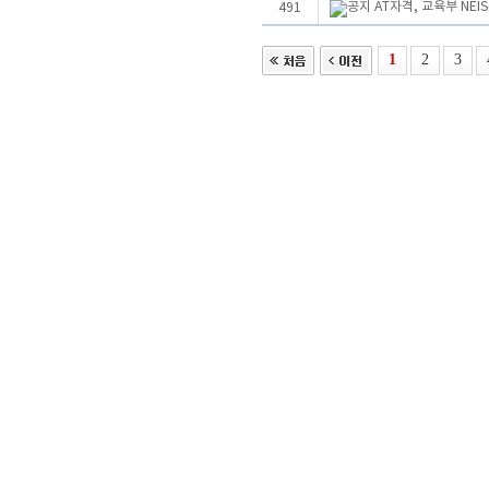
AT자격, 교육부 NE
491
1
2
3