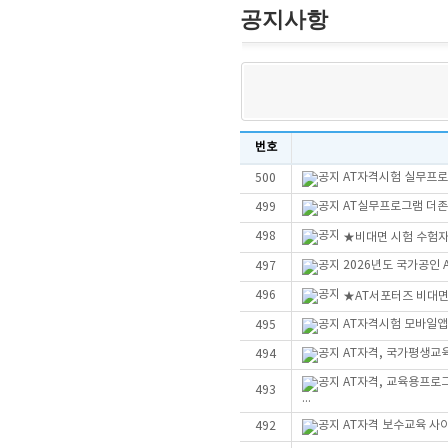
공지사항
번호
AT자격시험 실무프로그
500
AT실무프로그램 더존Sm
499
498
★비대면 시험 수험자
2026년도 국가공인
497
496
★AT서포터즈 비대
AT자격시험 모바일앱
495
AT자격, 국가평생교
494
AT자격, 교육용프로
493
...
AT자격 보수교육 사
492