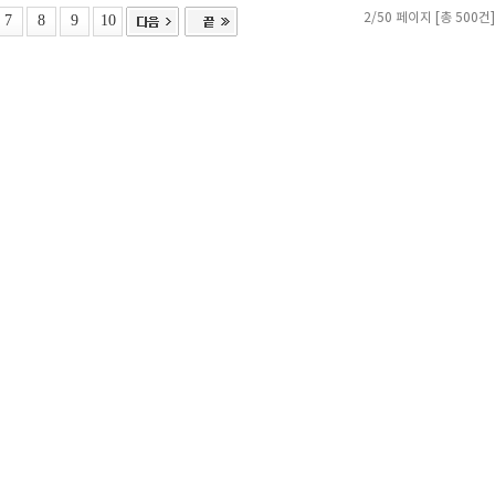
7
8
9
10
2/50 페이지 [총 500건]