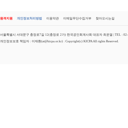
원격지원
개인정보처리방법
이용약관
이메일무단수집거부
찾아오시는길
서울특별시 서대문구 충정로7길 12(충정로 2가) 한국공인회계사회 대표자 최운열 | TEL : 02-3149-
개인정보보호 책임자 : 이재환(at@kicpa.or.kr) : Copyright(c) KICPA All rights Reserved.