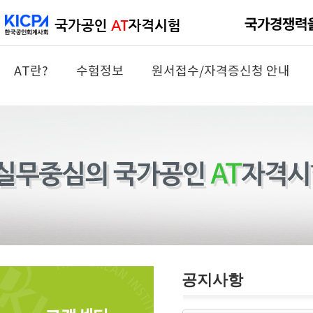
AT란?
수험정보
원서접수/자격증신청 안내
공지사항