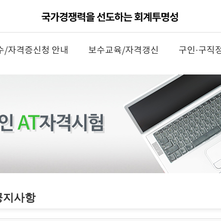
수/자격증신청 안내
보수교육/자격갱신
구인·구직
공지사항