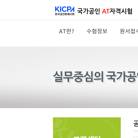
AT란?
수험정보
원서접