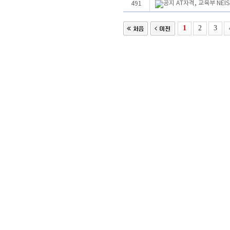
AT자격, 교육부 NE
491
1
2
3