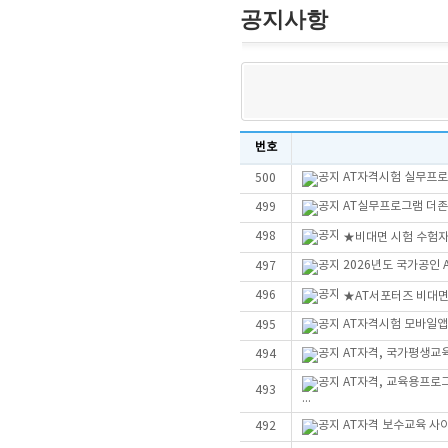
공지사항
번호
AT자격시험 실무프로그
500
AT실무프로그램 더존Sm
499
498
★비대면 시험 수험자
2026년도 국가공인
497
496
★AT서포터즈 비대
AT자격시험 모바일앱
495
AT자격, 국가평생교
494
AT자격, 교육용프로
493
...
AT자격 보수교육 사
492