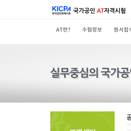
AT란?
수험정보
원서접