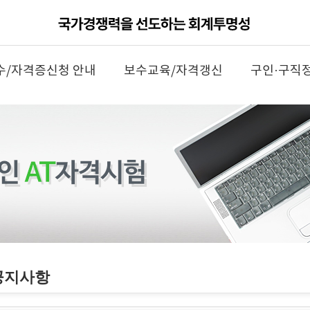
수/자격증신청 안내
보수교육/자격갱신
구인·구직
공지사항