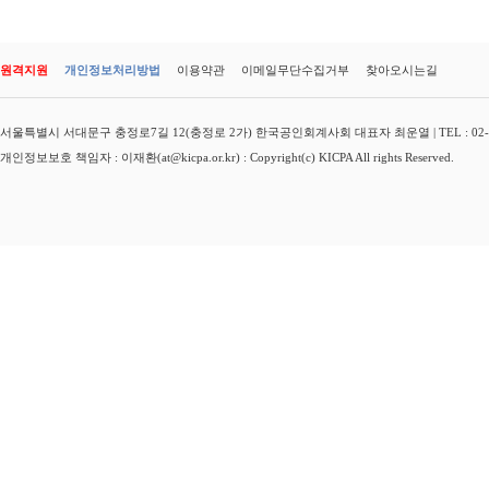
원격지원
개인정보처리방법
이용약관
이메일무단수집거부
찾아오시는길
서울특별시 서대문구 충정로7길 12(충정로 2가) 한국공인회계사회 대표자 최운열 | TEL : 02-3149-
개인정보보호 책임자 : 이재환(at@kicpa.or.kr) : Copyright(c) KICPA All rights Reserved.