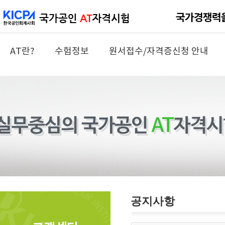
AT란?
수험정보
원서접수/자격증신청 안내
공지사항