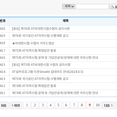
번호
제목
420
[중요] 제76회 AT비대면시험수험자 공지사항
419
제76회 국가공인 AT자격시험 시행계획 공고
418
★비대면시험 수험자 가이드영상
417
제75회 AT자격시험 확정답안 발표
416
제75회 AT자격시험 문제 및 가답안공개/문제에 대한 이의신청 안내
415
[중요] 제75회 AT비대면시험 수험자 공지사항
414
AT실무프로그램 더존SmartA 업데이트 안내(2024.8.5)
413
제75회 국가공인 AT자격시험 시행계획 공고
412
제74회 AT자격시험 확정답안 발표
411
제74회 AT자격시험 문제 및 가답안공개/문제에 대한 이의신청 안내
1
2
3
4
5
6
7
8
9
10