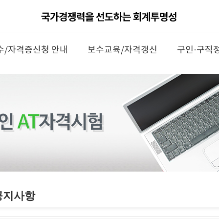
수/자격증신청 안내
보수교육/자격갱신
구인·구직
공지사항