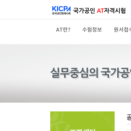
AT란?
수험정보
원서접