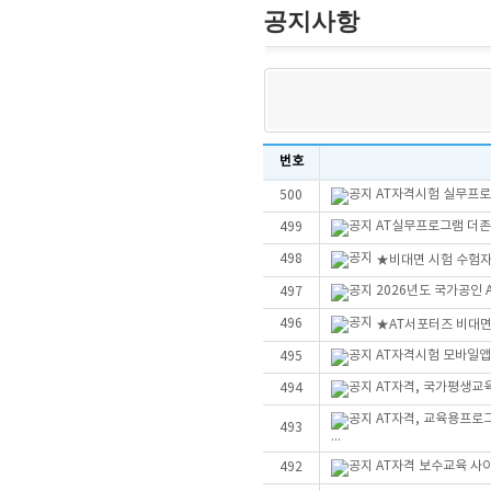
공지사항
번호
AT자격시험 실무프로그
500
AT실무프로그램 더존Sm
499
498
★비대면 시험 수험자
2026년도 국가공인
497
496
★AT서포터즈 비대
AT자격시험 모바일앱
495
AT자격, 국가평생교
494
AT자격, 교육용프로
493
...
AT자격 보수교육 사
492