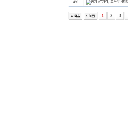
AT자격, 교육부 NE
491
1
2
3