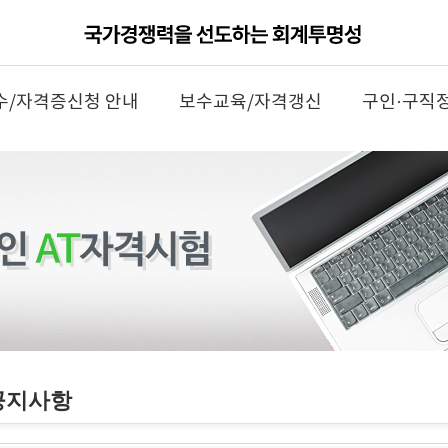
수/자격증신청 안내
보수교육/자격갱신
구인·구직
공지사항