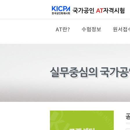
AT란?
수험정보
원서접